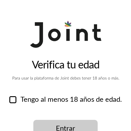
Noticias
4 series
Verifica tu edad
cannábicas para
divertirte
Para usar la plataforma de Joint debes tener 18 años o más.
Tengo al menos 18 años de edad.
Usuarios
Entrar